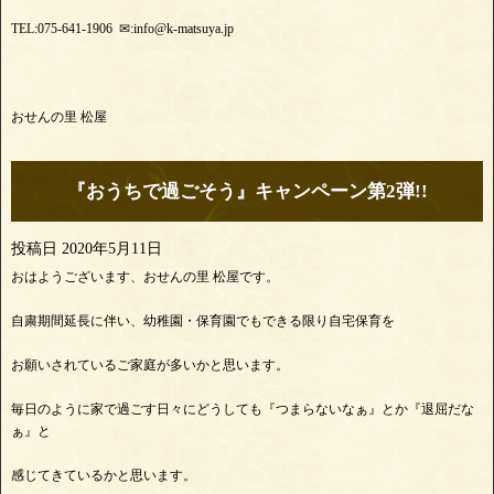
TEL:075-641-1906 ✉:info@k-matsuya.jp
おせんの里 松屋
『おうちで過ごそう』キャンペーン第2弾!!
投稿日
2020年5月11日
おはようございます、おせんの里 松屋です。
自粛期間延長に伴い、幼稚園・保育園でもできる限り自宅保育を
お願いされているご家庭が多いかと思います。
毎日のように家で過ごす日々にどうしても『つまらないなぁ』とか『退屈だな
ぁ』と
感じてきているかと思います。