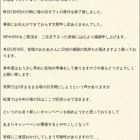
昨日5月9日の15時に母の日ギフトの受付を終了致しました。
事前にお伝えができておらず大変申し訳ありませんでした。
HPやSNSをご覧頂き、ご注文下さった皆様には心より感謝申し上げます。
本日5月10日、皆様のおかあさんに日頃の感謝の気持ちが届きますよう願ってお
ります。
来年度はもう少し早めに告知や準備をして参りますので今後もどうぞよろしく
お願い致します。
世間では5月まるまる母の日月間にしようという声がありますが
松屋では今年の母の日はここで区切らせて頂きます。
というのも近々新しいキャンペーンを始めようかと思っておりまして
あまりキャンペーンが重複するとややこしくなって
皆様にご迷惑おかけしてしまう可能性がありますので。。