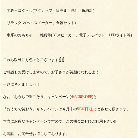
・すみっコぐらし(マグカップ、目覚まし時計、腕時計)
・リラックマ(ヘルスメーター、食器セット)
・車系のおもちゃ ・雑貨等(BTスピーカー、電子メモパッド、LEDライト等)
これら以外にも色々とございます☝☝
ご相談もお受けしますので、お子さまが笑顔になれるよう
一緒に考えましょう!!
なお『おうちで過ごそう』キャンペーン(
全品30%OFF
)と
『おうちで笑おう』キャンペーンは今月末の
5/31(日)まで
とさせて頂きます。
本当にお得なキャンペーンですので、この機会にぜひご利用下さい!!
お電話・お問合せお待ちしております。