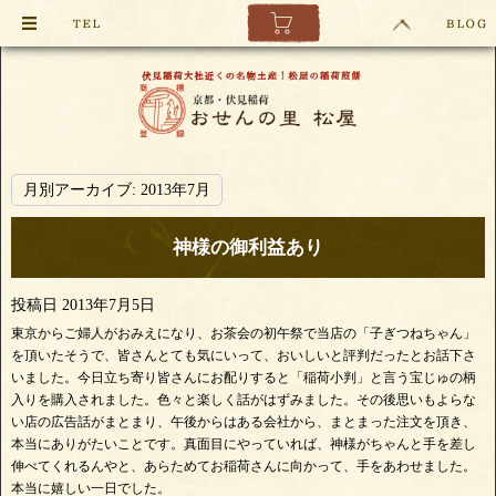
月別アーカイブ:
2013年7月
神様の御利益あり
投稿日
2013年7月5日
東京からご婦人がおみえになり、お茶会の初午祭で当店の「子ぎつねちゃん」
を頂いたそうで、皆さんとても気にいって、おいしいと評判だったとお話下さ
いました。今日立ち寄り皆さんにお配りすると「稲荷小判」と言う宝じゅの柄
入りを購入されました。色々と楽しく話がはずみました。その後思いもよらな
い店の広告話がまとまり、午後からはある会社から、まとまった注文を頂き、
本当にありがたいことです。真面目にやっていれば、神様がちゃんと手を差し
伸べてくれるんやと、あらためてお稲荷さんに向かって、手をあわせました。
本当に嬉しい一日でした。