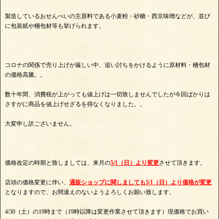
製造しているおせんべいの主原料である小麦粉・砂糖・西京味噌などが、並び
に包装紙や梱包材等も挙げられます。
コロナの関係で売り上げが厳しい中、追い討ちをかけるように原材料・梱包材
の価格高騰。。
数十年間、消費税が上がっても値上げは一切致しませんでしたが今回ばかりは
さすがに商品を値上げせざるを得なくなりました。。
大変申し訳ございません。
価格改定の時期と致しましては、来月の
5/1（日）より変更
させて頂きます。
店頭の価格変更に伴い、
通販ショップに関しましても5/1（日）より価格が変更
となりますので、お間違えのないようよろしくお願い致します。
4/30（土）の19時まで（19時以降は変更作業させて頂きます）現価格でお買い