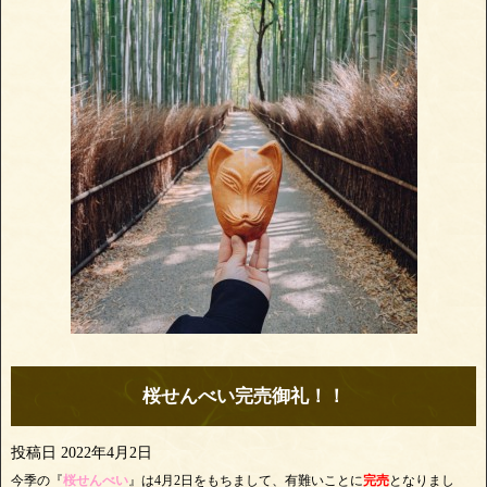
桜せんべい完売御礼！！
投稿日
2022年4月2日
今季の『
桜せんべい
』は4月2日をもちまして、有難いことに
完売
となりまし