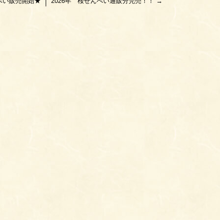
べい販売開始★
2026年 桜せんべい通販分完売！！
→