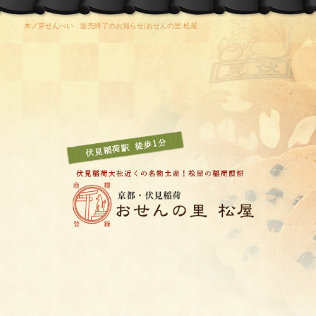
木ノ芽せんべい 販売終了のお知らせ|おせんの里 松屋