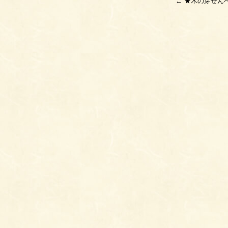
←
★木の芽せん