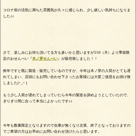
コロナ前の活気に満ちた雰囲気が久々に感じられ、少し嬉しい気持ちになりま
した♪♪
さて、楽しみにお待ち頂いてる方も多いかと思いますが5/16（月）より季節限
定のおせんべい『
木ノ芽せんべい
』が販売致しました！！
例年ですと既に製造・販売しているのですが、今年は木ノ芽の入荷がとても遅
れてしまい、店頭にもお問い合わせ下さったお客様には大変ご迷惑をお掛け致
しました(>_< )
もう少し入荷が遅れてしまっていたら今年の製造を諦めようとしていたので、
ぎりぎり間に合って本当によかったです♪♪
今年も数量限定となりますので在庫が無くなり次第、終了となっておりますの
でご希望の方はお早めにお問い合わせ頂けたらと思います。