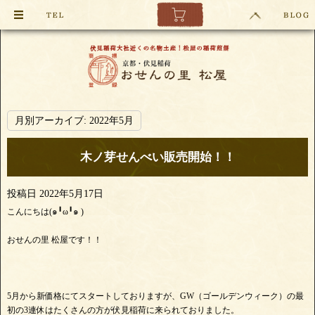
月別アーカイブ:
2022年5月
木ノ芽せんべい販売開始！！
投稿日
2022年5月17日
こんにちは(๑╹ω╹๑ )
おせんの里 松屋です！！
5月から新価格にてスタートしておりますが、GW（ゴールデンウィーク）の最
初の3連休はたくさんの方が伏見稲荷に来られておりました。