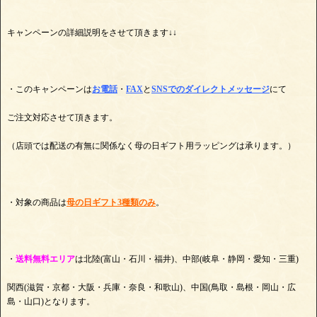
キャンペーンの詳細説明をさせて頂きます↓↓
・このキャンペーンは
お電話
・
FAX
と
SNSでのダイレクトメッセージ
にて
ご注文対応させて頂きます。
（店頭では配送の有無に関係なく母の日ギフト用ラッピングは承ります。）
・対象の商品は
母の日ギフト3種類のみ
。
・
送料無料
エリア
は北陸(富山・石川・福井)、中部(岐阜・静岡・愛知・三重)
関西(滋賀・京都・大阪・兵庫・奈良・和歌山)、中国(鳥取・島根・岡山・広
島・山口)となります。