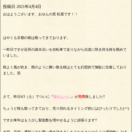
投稿日
2021年4月4日
おはようございます、おせんの里 松屋です！！
はやくも京都の桜は散ってきております。
一昨日ですが近所の疎水沿いを自転車で走りながら沿道に咲き誇る桜を眺めて
いました。
程よく風が吹き、雨のように舞い散る桜はとても幻想的で無駄に往復しており
ました。笑
さて、昨日4/3（土）でついに『
桜せんべい
』が
完売
致しました!!
ちょうど桜も散ってきており、売り切れるタイミング的にはぴったりでした(^^)
ですが来年はもう少し製造数を増やせるように頑張ります!!