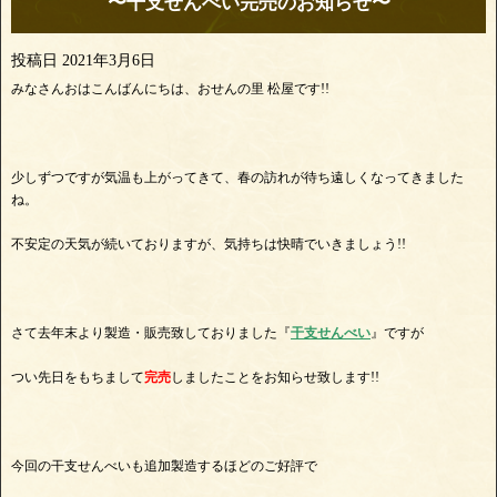
〜干支せんべい完売のお知らせ〜
投稿日
2021年3月6日
みなさんおはこんばんにちは、おせんの里 松屋です!!
少しずつですが気温も上がってきて、春の訪れが待ち遠しくなってきました
ね。
不安定の天気が続いておりますが、気持ちは快晴でいきましょう!!
さて去年末より製造・販売致しておりました『
干支せんべい
』ですが
つい先日をもちまして
完売
しましたことをお知らせ致します!!
今回の干支せんべいも追加製造するほどのご好評で