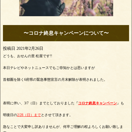
〜コロナ終息キャンペーンについて〜
投稿日
2021年2月26日
どうも、おせんの里 松屋です!!
本日テレビやネットニュースでもご存知かとは思いますが
首都圏を除く6府県の緊急事態宣言の月末解除が表明されました。
表明に伴い、3/7（日）までとしておりました『
コロナ終息キャンペーン
』も
明後日の
2/28（日）まで
とさせて頂きます。
急なことで大変申し訳ありませんが、何卒ご理解の程よろしくお願い致しま