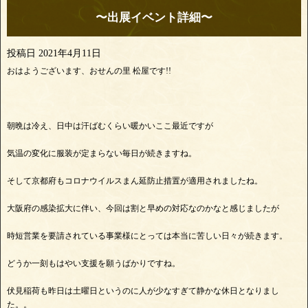
〜出展イベント詳細〜
投稿日
2021年4月11日
おはようございます、おせんの里 松屋です!!
朝晩は冷え、日中は汗ばむくらい暖かいここ最近ですが
気温の変化に服装が定まらない毎日が続きますね。
そして京都府もコロナウイルスまん延防止措置が適用されましたね。
大阪府の感染拡大に伴い、今回は割と早めの対応なのかなと感じましたが
時短営業を要請されている事業様にとっては本当に苦しい日々が続きます。
どうか一刻もはやい支援を願うばかりですね。
伏見稲荷も昨日は土曜日というのに人が少なすぎて静かな休日となりまし
た。。