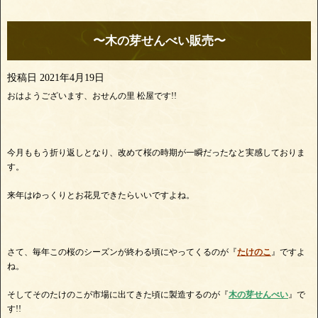
〜木の芽せんべい販売〜
投稿日
2021年4月19日
おはようございます、おせんの里 松屋です!!
今月ももう折り返しとなり、改めて桜の時期が一瞬だったなと実感しておりま
す。
来年はゆっくりとお花見できたらいいですよね。
さて、毎年この桜のシーズンが終わる頃にやってくるのが『
たけのこ
』ですよ
ね。
そしてそのたけのこが市場に出てきた頃に製造するのが『
木の芽せんべい
』で
す!!