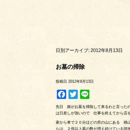
日別アーカイブ:
2012年8月13日
お墓の掃除
投稿日
2012年8月13日
Facebook
Twitter
Line
先日 娘がお墓を掃除して来るわと言った
は日差しが強いので 仕事を終えてから店
家から車で２０分ほどの所の山にある 桃
らは、２倍以上墓の数が増え続けている現