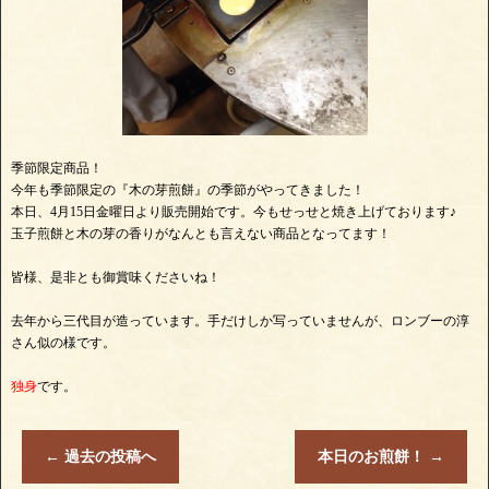
季節限定商品！
今年も季節限定の『木の芽煎餅』の季節がやってきました！
本日、4月15日金曜日より販売開始です。今もせっせと焼き上げております♪
玉子煎餅と木の芽の香りがなんとも言えない商品となってます！
皆様、是非とも御賞味くださいね！
去年から三代目が造っています。手だけしか写っていませんが、ロンブーの淳
さん似の様です。
独身
です。
←
過去の投稿へ
本日のお煎餅！
→