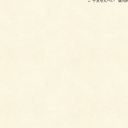
←
干支せんべい 販売