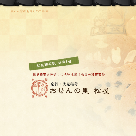
さくら煎餅|おせんの里 松屋