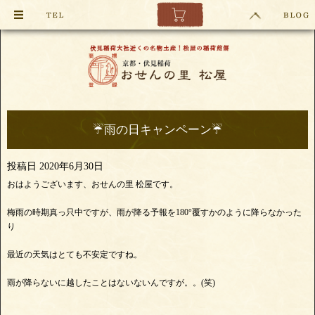
☔雨の日キャンペーン☔
投稿日
2020年6月30日
おはようございます、おせんの里 松屋です。
梅雨の時期真っ只中ですが、雨が降る予報を180°覆すかのように降らなかった
り
最近の天気はとても不安定ですね。
雨が降らないに越したことはないないんですが。。(笑)