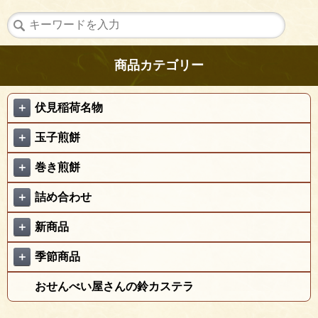
商品カテゴリー
＋
伏見稲荷名物
＋
玉子煎餅
＋
巻き煎餅
＋
詰め合わせ
＋
新商品
＋
季節商品
おせんべい屋さんの鈴カステラ