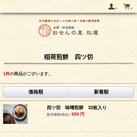
稲荷煎餅 四ツ切
1
件
の商品がございます。
価格順
新着順
四ツ切 味噌煎餅 32枚入り
650
円
販売価格(税込):