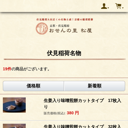
伏見稲荷名物
19
件
の商品がございます。
価格順
新着順
生姜入り味噌煎餅カットタイプ 17枚入
り
380
円
販売価格(税込):
生姜入り味噌煎餅カットタイプ 32枚入