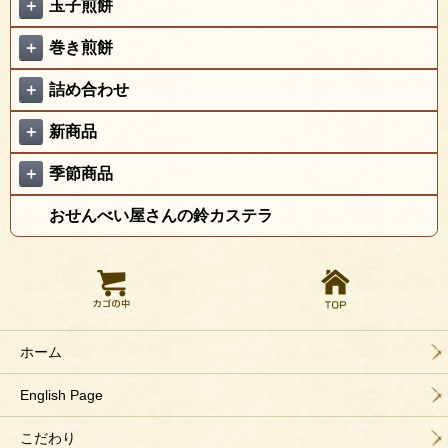
＋
玉子煎餅
＋
巻き煎餅
＋
詰め合わせ
＋
新商品
＋
季節商品
おせんべい屋さんの鈴カステラ
ホーム
English Page
こだわり