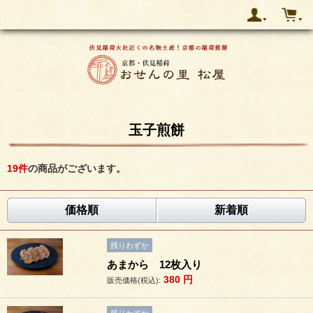
玉子煎餅
19
件
の商品がございます。
価格順
新着順
残りわずか
あまから 12枚入り
380
円
販売価格(税込):