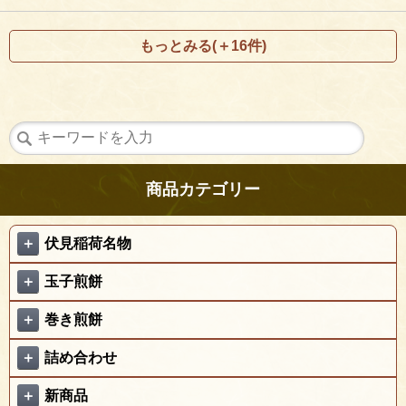
もっとみる(＋16件)
商品カテゴリー
＋
伏見稲荷名物
＋
玉子煎餅
＋
巻き煎餅
＋
詰め合わせ
＋
新商品