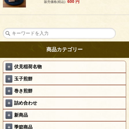
600
円
販売価格(税込):
商品カテゴリー
＋
伏見稲荷名物
＋
玉子煎餅
＋
巻き煎餅
＋
詰め合わせ
＋
新商品
＋
季節商品