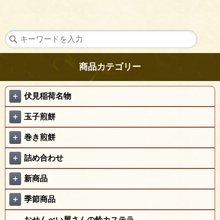
商品カテゴリー
＋
伏見稲荷名物
＋
玉子煎餅
＋
巻き煎餅
＋
詰め合わせ
＋
新商品
＋
季節商品
おせんべい屋さんの鈴カステラ