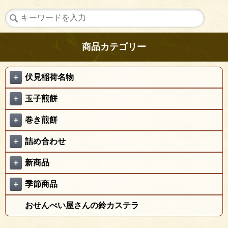
商品カテゴリー
＋
伏見稲荷名物
＋
玉子煎餅
＋
巻き煎餅
＋
詰め合わせ
＋
新商品
＋
季節商品
おせんべい屋さんの鈴カステラ