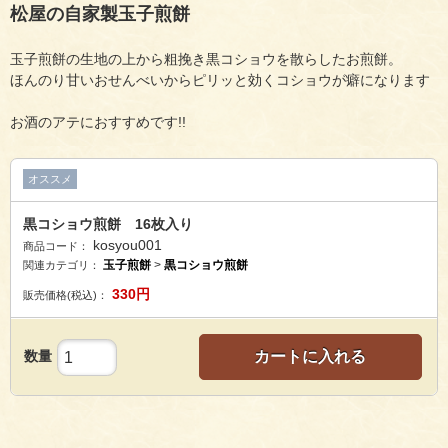
松屋の自家製玉子煎餅
玉子煎餅の生地の上から粗挽き黒コショウを散らしたお煎餅。
ほんのり甘いおせんべいからピリッと効くコショウが癖になります
お酒のアテにおすすめです!!
オススメ
黒コショウ煎餅 16枚入り
kosyou001
商品コード：
玉子煎餅
>
黒コショウ煎餅
関連カテゴリ：
330
円
販売価格(税込)：
数量
カートに入れる