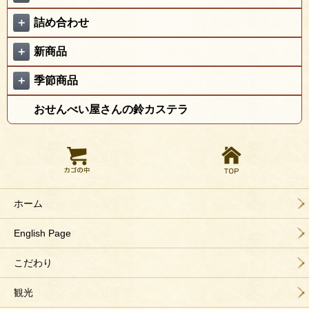
＋
詰め合わせ
＋
新商品
＋
季節商品
おせんべい屋さんの鈴カステラ
ホーム
English Page
こだわり
観光