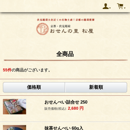
全商品
55
件
の商品がございます。
価格順
新着順
おせんべい詰合せ 250
2,680
円
販売価格(税込):
抹茶せんべい 60g入