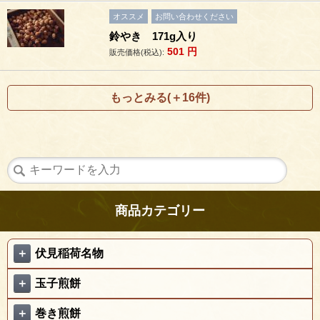
オススメ
お問い合わせください
鈴やき 171g入り
501
円
販売価格(税込):
もっとみる(＋16件)
商品カテゴリー
＋
伏見稲荷名物
＋
玉子煎餅
＋
巻き煎餅